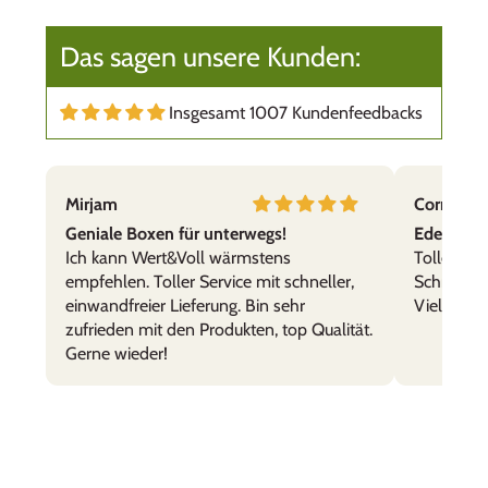
Das sagen unsere Kunden:
Insgesamt 1007 Kundenfeedbacks
Mirjam
Cornelia,
Geniale Boxen für unterwegs!
Edelstahl
Ich kann Wert&Voll wärmstens
Tolle Prod
empfehlen. Toller Service mit schneller,
Schnelle 
einwandfreier Lieferung. Bin sehr
Vielen Da
zufrieden mit den Produkten, top Qualität.
Gerne wieder!