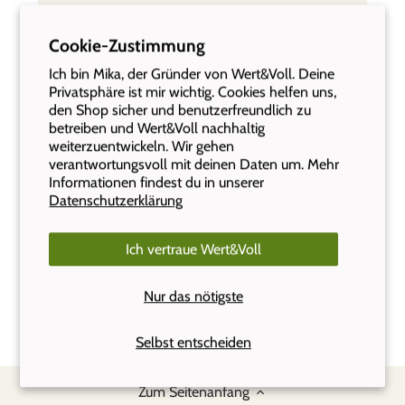
Wie konfiguriere ich die Gravur?
Cookie-Zustimmung
Kann ich ein graviertes Produkt zurückgeben,
Ich bin Mika, der Gründer von Wert&Voll. Deine
wenn es mir nicht gefällt?
Privatsphäre ist mir wichtig. Cookies helfen uns,
den Shop sicher und benutzerfreundlich zu
betreiben und Wert&Voll nachhaltig
Wie lange habe ich Garantie und was ist damit
weiterzuentwickeln. Wir gehen
abgedeckt?
verantwortungsvoll mit deinen Daten um. Mehr
Informationen findest du in unserer
Datenschutzerklärung
Alle ansehen
Ich vertraue Wert&Voll
Nur das nötigste
Selbst entscheiden
Zum Seitenanfang