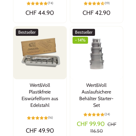
(74)
(19)
CHF 44.90
CHF 42.90
Bestseller
Bestseller
- 14%
Wert&Voll
Wert&Voll
Plastikfreie
Auslaufsichere
Eiswürfelform aus
Behälter Starter-
Edelstahl
Set
(24)
(16)
CHF 99.90
CHF
CHF 49.90
116.50