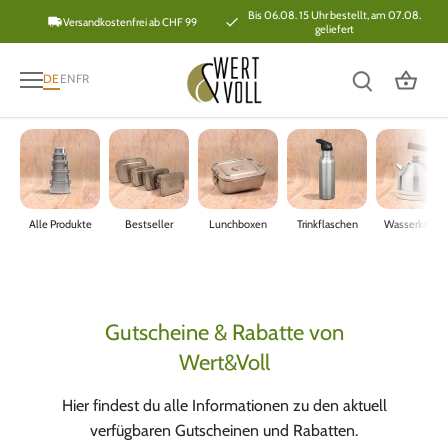
Direkt
Bis 06.08. 15 Uhr bestellt, am 07.08.
Versandkostenfrei ab CHF 99
geliefert
zum
Inhalt
DE
EN
FR
Alle Produkte
Bestseller
Lunchboxen
Trinkflaschen
Wasserkoche
Gutscheine & Rabatte von
Wert&Voll
Hier findest du alle Informationen zu den aktuell
verfügbaren Gutscheinen und Rabatten.