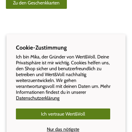
Zu den Geschenkkarten
Cookie-Zustimmung
Ich bin Mika, der Gründer von Wert&Voll. Deine
Das sagen unsere Kunden:
Privatsphäre ist mir wichtig. Cookies helfen uns,
den Shop sicher und benutzerfreundlich zu
betreiben und Wert&Voll nachhaltig
Insgesamt 1007 Kundenfeedbacks
weiterzuentwickeln. Wir gehen
verantwortungsvoll mit deinen Daten um. Mehr
Informationen findest du in unserer
Datenschutzerklärung
Mirjam
Cornelia,
Geniale Boxen für unterwegs!
Edelstahl
Ich vertraue Wert&Voll
Ich kann Wert&Voll wärmstens
Tolle Prod
empfehlen. Toller Service mit schneller,
Schnelle 
Nur das nötigste
einwandfreier Lieferung. Bin sehr
Vielen Da