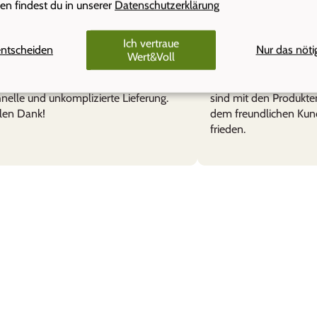
en findest du in unserer
Datenschutzerklärung
Ich vertraue
nelia, Solothurn
gaby thöni
entscheiden
Nur das nöti
Wert&Voll
lstahlbehälter
Empfehlenswert
chsicher. Daher gerne im Gebrauch.
le Produkte und super Qualität.
Ich kann Wert&Voll se
nelle und unkomplizierte Lieferung.
sind mit den Produkte
len Dank!
dem freundlichen Kun
frieden.
erungen
ellen und kompetenten Abwicklung. Die gewünschte Gravur sieht ede