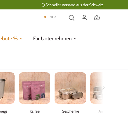
Schneller Versand aus der Schweiz
DE
EN
FR
ebote %
Für Unternehmen
wegs
Kaffee
Geschenke
Angebote