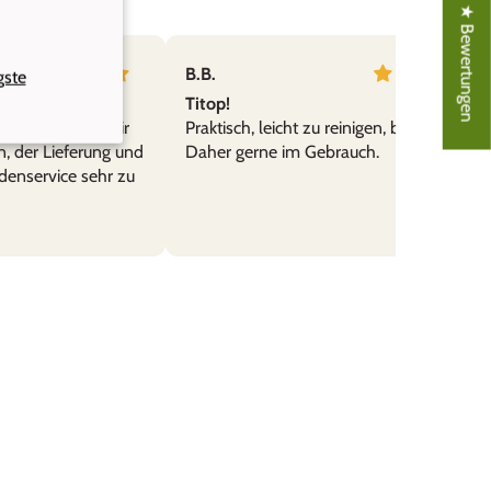
★ ★ ★ ★ ★ Bewertungen
B.B.
gste
Titop!
hr empfehlen. Wir
Praktisch, leicht zu reinigen, bruchsicher.
n, der Lieferung und
Daher gerne im Gebrauch.
denservice sehr zu
l und gut leserlich aus - Danke