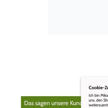
gaby thöni
Empfehlenswert
Ich kann Wert&Voll sehr empfehle
Cookie-
Ich bin Mik
uns, den Sh
Das sagen unsere Kunden:
weiterzuent