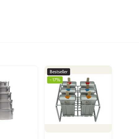
les kommt zurück = kein Abfall. Tolle
Bestseller
- 17%