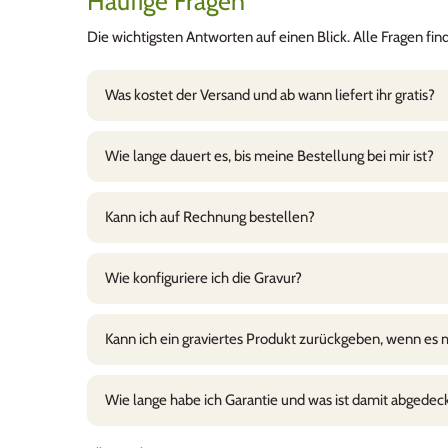
Häufige Fragen
Wir benutzen sie als Schatzkiste
verwahren!
Die wichtigsten Antworten auf einen Blick. Alle Fragen fi
Wir können diese Box nur weite
Was kostet der Versand und ab wann liefert ihr gratis?
Wie lange dauert es, bis meine Bestellung bei mir ist?
Yasmine
Kann ich auf Rechnung bestellen?
Top wie gewohnt
Super Behälter, wir haben mittle
Wie konfiguriere ich die Gravur?
Abendessen in der Badi, Picknic
sehr vielfältig einsetzbar! Fürs 
beliebt! Die Lieferung wie immer 
Kann ich ein graviertes Produkt zurückgeben, wenn es mi
Wie lange habe ich Garantie und was ist damit abgedec