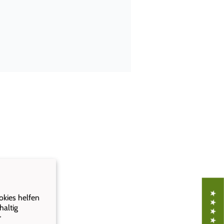
 Kundenservice sehr zu frieden.
okies helfen
haltig
r