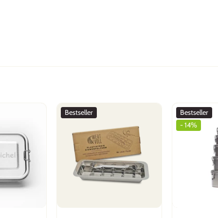
ür ein selbstgemachtes Glace: leicht zu befüllen, gute Portionen, al
 Lieferung kam prompt. Herzlichen Dank.
Bestseller
Bestseller
- 14%
er Verpackung, total hochwertig und einfach
erung, das ging ja wie mit der Rakete!