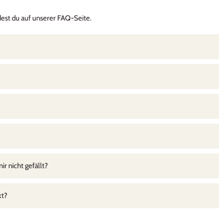
, um Karten und sonstige Erinnerungen von unseren Kindern sicher
ndest du auf unserer FAQ-Seite.
rempfehlen
rweile verschiedene Grössen und sie bewähren sich auf jedem Ausfl
k auf Wanderungen, als Znünibox für die Schule, Aufbewahung von
Picknick oder als Znünibox schätzen wir die Trennwände. Die Boxen s
sehr schnell und die Gravur makellos!
r nicht gefällt?
kt?