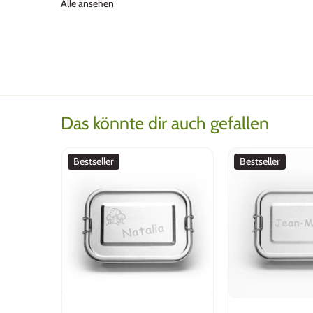
Alle ansehen
Christa Mosler
Glaceförmchen - absoluter Hit
Bis zu 11 Kinder stehen Schlange f
Sache, sinnvolle Investition. Die
Das könnte dir auch gefallen
Bestseller
Bestseller
monique, Basel
Tolle Box, super Qualität!
Ich bin begeistert von der Box, d
sympathisch :-) Blitzschnelle Lief