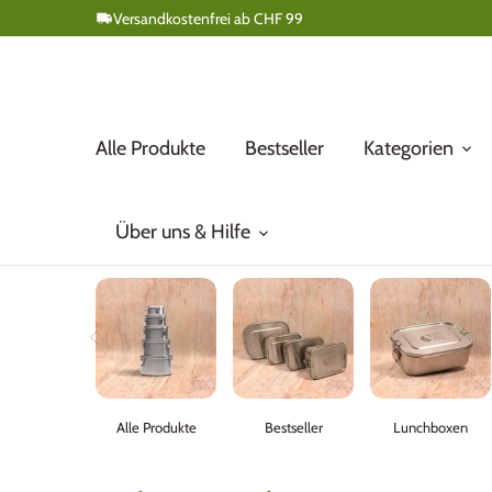
Direkt
Versandkostenfrei ab CHF 99
zum
Inhalt
Alle Produkte
Bestseller
Kategorien
Über uns & Hilfe
Alle Produkte
Bestseller
Lunchboxen