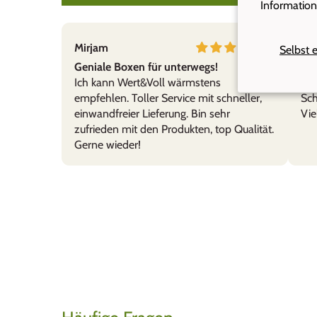
Information
B.B.
Mirjam
Cor
Selbst 
Titop!
Geniale Boxen für unterwegs!
Ede
Praktisch, leicht zu reinigen, bru
Ich kann Wert&Voll wärmstens
Tol
empfehlen. Toller Service mit schneller,
Sch
einwandfreier Lieferung. Bin sehr
Vie
zufrieden mit den Produkten, top Qualität.
Gerne wieder!
dennis widmer
WertVolle Box für schöne Erinn
Wir sind begeistert von der schn
dafür!