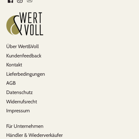
Alles bestens
Rasche und unkomplizierte Lieferung. Hat
super geklappt. Gerne wieder
Über Wert&Voll
Kundenfeedback
Kontakt
Lieferbedingungen
AGB
B.Ö.
Datenschutz
Auslaufsicher und perfekt für den Alltag
Widerrufsrecht
Meine Kleine (8 Monate) liebt diese Flasche.
Impressum
Da sie davor nur aus dem Glas getrunken
hatte, hatte ich anfangs bedenken welche
Flasche wohl die beste für sie wäre. Habe mich
Für Unternehmen
dann für die Pura Flasche entschieden, da sie
Händler & Wiederverkäufer
mir empfohlen wurde und das war eine super