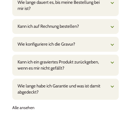
Top wie gewohnt
Wie lange dauert es, bis meine Bestellung bei
Super Behälter, wir haben mittlerweile
mir ist?
verschiedene Grössen und sie bewähren sich
auf jedem Ausflug sowie im Alltag zuhause!
Kann ich auf Rechnung bestellen?
Fürs Abendessen in der Badi, Picknick auf
Wanderungen, als Znünibox für die Schule,
Aufbewahung von Beeren oder Resten im
Wie konfiguriere ich die Gravur?
Kühlschrank…sehr vielfältig einsetzbar! Fürs
Picknick oder als Znünibox schätzen wir die
Trennwände. Die Boxen sind bei allen
Kann ich ein graviertes Produkt zurückgeben,
Familienmitgliedern sehr beliebt! Die Lieferung
wenn es mir nicht gefällt?
wie immer sehr schnell und die Gravur
makellos!
Christa Mosler
Wie lange habe ich Garantie und was ist damit
Glaceförmchen - absoluter Hit
abgedeckt?
Bis zu 11 Kinder stehen Schlange für ein
selbstgemachtes Glace: leicht zu befüllen, gute
Alle ansehen
Portionen, alles kommt zurück = kein Abfall.
Tolle Sache, sinnvolle Investition. Die Lieferung
kam prompt. Herzlichen Dank.