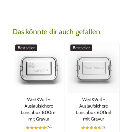
Das könnte dir auch gefallen
monique, Basel
Tolle Box, super Qualität!
Bestseller
Bestseller
Ich bin begeistert von der Box, der Verpackung,
total hochwertig und einfach
sympathisch :-) Blitzschnelle Lieferung, das
ging ja wie mit der Rakete!
Wert&Voll -
Wert&Voll -
Auslaufsichere
Auslaufsichere
Lunchbox 800ml
Lunchbox 600ml
mit Gravur
mit Gravur
Claudia
(74)
(19)