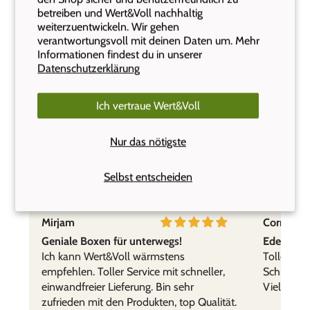
Empfehlenswert
betreiben und Wert&Voll nachhaltig
Ich kann Wert&Voll sehr empfehlen. Wir sind
weiterzuentwickeln. Wir gehen
mit den Produkten, der Lieferung und dem
verantwortungsvoll mit deinen Daten um. Mehr
freundlichen Kundenservice sehr zu frieden.
Informationen findest du in unserer
Datenschutzerklärung
Ich vertraue Wert&Voll
Das sagen unsere Kunden:
Nur das nötigste
Insgesamt 1007 Kundenfeedbacks
Selbst entscheiden
B.B.
Titop!
Mirjam
Cornelia,
Praktisch, leicht zu reinigen, bruchsicher. Daher
gerne im Gebrauch.
Geniale Boxen für unterwegs!
Edelstahl
Ich kann Wert&Voll wärmstens
Tolle Prod
empfehlen. Toller Service mit schneller,
Schnelle 
einwandfreier Lieferung. Bin sehr
Vielen Da
zufrieden mit den Produkten, top Qualität.