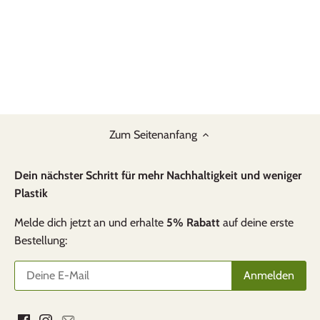
Anonym
Top
Ich bin 100% zufrieden mit diesem Produkt
Zum Seitenanfang
und es erfüllt den Verwendungszweeck in allen
Kriterien. Optisch wunderschön, praktische
Dein nächster Schritt für mehr Nachhaltigkeit und weniger
Handhabung, gute Qualität und Ausführung.
Plastik
Hervorheben möchte ich die berührende
Kundenfreundlichkeit.
Melde dich jetzt an und erhalte
5% Rabatt
auf deine erste
Bestellung:
Pirmin Hunn