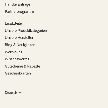
Händleranfrage
Entscheidung. Die Qualität ist top und einfach
zu reinigen. Also ein perfekter Begleiter für den
Partnerprogramm
Alltag.
Ersatzteile
Unsere Produktkategorien
Rosi
Unsere Hersteller
total ünberzeugendes Produkt. ich werde es
Blog & Neuigkeiten
sicher weiter empfehlen.
Wertvolles
Wissenswertes
Gutscheine & Rabatte
Geschenkkarten
Sprache
Deutsch
Markus aus Bern