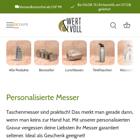
Direkt
Bis 06.08. 15 Uhr bestellt, am 07.08.
Versandkostenfrei ab CHF 99
geliefert
zum
Inhalt
DE
EN
FR
Alle Produkte
Bestseller
Lunchboxen
Trinkflaschen
Wasserkoche
Personalisierte Messer
Taschenmesser sind praktisch! Das merkt man gerade dann,
wenn man keins zur Hand hat. Mit unserer personalisierten
Gravur vergessen deine Liebsten ihr Messer garantiert
seltener. Ideal als Geschenk geeignet!