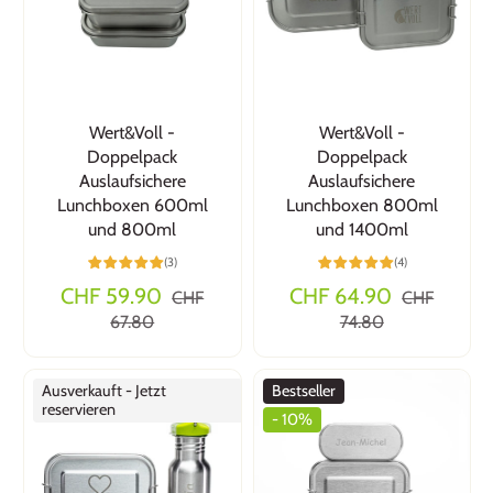
Wert&Voll -
Wert&Voll -
Doppelpack
Doppelpack
Auslaufsichere
Auslaufsichere
Lunchboxen 600ml
Lunchboxen 800ml
und 800ml
und 1400ml
(3)
(4)
CHF 59.90
CHF 64.90
CHF
CHF
67.80
74.80
Ausverkauft - Jetzt
Bestseller
reservieren
- 10%