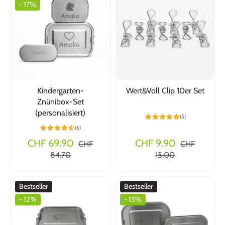
- 17%
Kindergarten-
Wert&Voll Clip 10er Set
Znünibox-Set
(personalisiert)
(5)
(6)
CHF 69.90
CHF 9.90
CHF
CHF
84.70
15.00
Bestseller
Bestseller
- 12%
- 13%