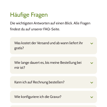
Gravur sieht edel und gut leserlich aus - Danke
dafür!
Häufige Fragen
Wir benutzen sie als Schatzkiste, um Karten
und sonstige Erinnerungen von unseren
Die wichtigsten Antworten auf einen Blick. Alle Fragen
Kindern sicher und vor dem Regen geschützt
findest du auf unserer FAQ-Seite.
zu verwahren!
Wir können diese Box nur weiterempfehlen
Was kostet der Versand und ab wann liefert ihr
gratis?
Yasmine
Top wie gewohnt
Wie lange dauert es, bis meine Bestellung bei
Super Behälter, wir haben mittlerweile
mir ist?
verschiedene Grössen und sie bewähren sich
auf jedem Ausflug sowie im Alltag zuhause!
Fürs Abendessen in der Badi, Picknick auf
Kann ich auf Rechnung bestellen?
Wanderungen, als Znünibox für die Schule,
Aufbewahung von Beeren oder Resten im
Kühlschrank…sehr vielfältig einsetzbar! Fürs
Wie konfiguriere ich die Gravur?
Picknick oder als Znünibox schätzen wir die
Trennwände. Die Boxen sind bei allen