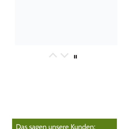
gaby thöni
Empfehlenswert
Ich kann Wert&Voll sehr empfehlen. Wir sind
mit den Produkten, der Lieferung und dem
freundlichen Kundenservice sehr zu frieden.
Das sagen unsere Kunden: