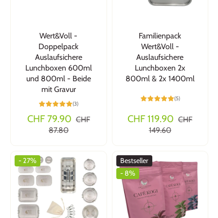
Wert&Voll -
Familienpack
Doppelpack
Wert&Voll -
Auslaufsichere
Auslaufsichere
Lunchboxen 600ml
Lunchboxen 2x
und 800ml - Beide
800ml & 2x 1400ml
mit Gravur
(5)
(3)
CHF 79.90
CHF 119.90
CHF
CHF
87.80
149.60
- 27%
Bestseller
- 8%