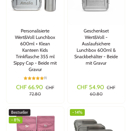
Personalisierte
Geschenkset
Wert&Voll Lunchbox
Wert&Voll -
600ml + Klean
Auslaufsichere
Kanteen Kids
Lunchbox 600ml &
Trinkflasche 355 ml
Snackbehälter - Beide
Sippy Cap - Beide mit
mit Gravur
Gravur
(1)
CHF 66.90
CHF 54.90
CHF
CHF
72.80
60.80
Bestseller
- 14%
- 8%