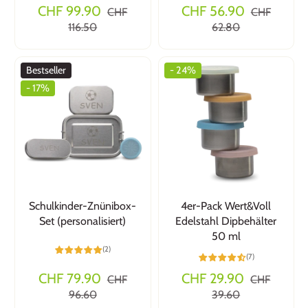
CHF 99.90
CHF 56.90
CHF
CHF
116.50
62.80
Bestseller
- 24%
- 17%
Schulkinder-Znünibox-
4er-Pack Wert&Voll
Set (personalisiert)
Edelstahl Dipbehälter
50 ml
(2)
(7)
CHF 79.90
CHF 29.90
CHF
CHF
96.60
39.60