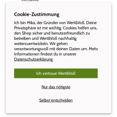
Doppelpack
Auslaufsichere
Cookie-Zustimmung
Lunchboxen 800ml
und 1400ml - Beide
Ich bin Mika, der Gründer von Wert&Voll. Deine
Privatsphäre ist mir wichtig. Cookies helfen uns,
mit Gravur
den Shop sicher und benutzerfreundlich zu
(3)
betreiben und Wert&Voll nachhaltig
weiterzuentwickeln. Wir gehen
CHF 84.90
CHF
verantwortungsvoll mit deinen Daten um. Mehr
94.80
Informationen findest du in unserer
Datenschutzerklärung
Ich vertraue Wert&Voll
Nur das nötigste
Das sagen unsere Kunden:
Selbst entscheiden
Insgesamt 1007 Kundenfeedbacks