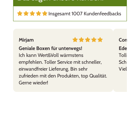
Insgesamt 1007 Kundenfeedbacks
B.B.
Titop!
Praktisch, leicht zu reinigen, bruchsicher. Daher
Mirjam
Cornelia,
gerne im Gebrauch.
Geniale Boxen für unterwegs!
Edelstahl
Ich kann Wert&Voll wärmstens
Tolle Prod
empfehlen. Toller Service mit schneller,
Schnelle 
einwandfreier Lieferung. Bin sehr
Vielen Da
zufrieden mit den Produkten, top Qualität.
Gerne wieder!
dennis widmer
WertVolle Box für schöne Erinnerungen
Wir sind begeistert von der schnellen und
kompetenten Abwicklung. Die gewünschte