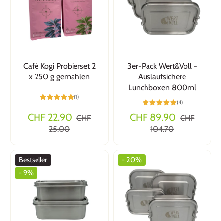
Café Kogi Probierset 2
3er-Pack Wert&Voll -
x 250 g gemahlen
Auslaufsichere
Lunchboxen 800ml
(1)
(4)
CHF 22.90
CHF 89.90
CHF
CHF
25.00
104.70
Bestseller
- 20%
- 9%