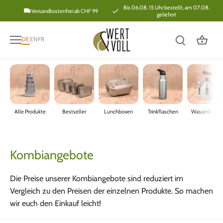
Direkt
Bis 06.08. 15 Uhr bestellt, am 07.08.
Versandkostenfrei ab CHF 99
geliefert
zum
Inhalt
DE
EN
FR
Alle Produkte
Bestseller
Lunchboxen
Trinkflaschen
Wasserkoche
Kombiangebote
Die Preise unserer Kombiangebote sind reduziert im
Vergleich zu den Preisen der einzelnen Produkte. So machen
wir euch den Einkauf leicht!