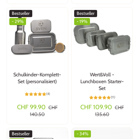
Bestseller
Bestseller
- 29%
- 19%
Schulkinder-Komplett-
Wert&Voll -
Set (personalisiert)
Lunchboxen Starter-
Set
(4)
(11)
CHF 99.90
CHF 109.90
CHF
CHF
140.50
135.60
Bestseller
- 34%