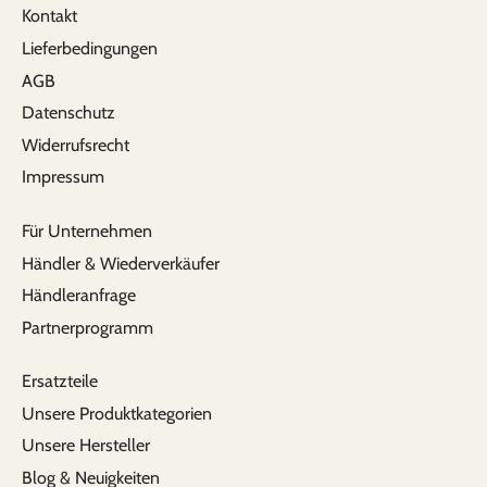
Kontakt
Lieferbedingungen
AGB
B.Ö.
Datenschutz
Auslaufsicher und perfekt für den Alltag
Meine Kleine (8 Monate) liebt diese Flasche.
Widerrufsrecht
Da sie davor nur aus dem Glas getrunken
Impressum
hatte, hatte ich anfangs bedenken welche
Flasche wohl die beste für sie wäre. Habe mich
Für Unternehmen
dann für die Pura Flasche entschieden, da sie
mir empfohlen wurde und das war eine super
Händler & Wiederverkäufer
Entscheidung. Die Qualität ist top und einfach
Händleranfrage
zu reinigen. Also ein perfekter Begleiter für den
Partnerprogramm
Alltag.
Ersatzteile
Unsere Produktkategorien
Rosi
total ünberzeugendes Produkt. ich werde es
Unsere Hersteller
sicher weiter empfehlen.
Blog & Neuigkeiten