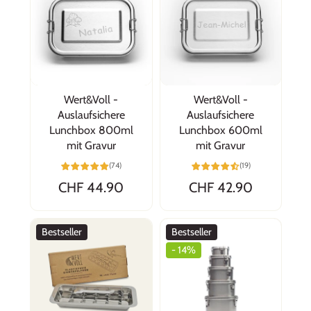
sympathisch :-) Blitzschnelle Lieferung, das
ging ja wie mit der Rakete!
Wert&Voll -
Wert&Voll -
Auslaufsichere
Auslaufsichere
Lunchbox 800ml
Lunchbox 600ml
mit Gravur
mit Gravur
Claudia
(74)
(19)
Top
CHF 44.90
CHF 42.90
Ich kann Wert&Voll sehr empfehlen, bin 100%
zufrieden mit den Produkten, mit der schnellen
Lieferung und mit dem ausserordentlich
Bestseller
Bestseller
freundlichen und zuvorkommenden
- 14%
Kundenservice.