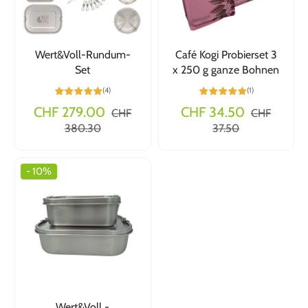
Wert&Voll-Rundum-
Café Kogi Probierset 3
Set
x 250 g ganze Bohnen
(4)
(1)
CHF 279.00
CHF 34.50
CHF
CHF
380.30
37.50
- 10%
Wert&Voll -