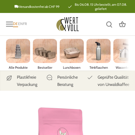
Direkt
Bis 06.08. 15 Uhr bestellt, am 07.08.
Versandkostenfrei ab CHF 99
geliefert
zum
Inhalt
DE
EN
FR
Alle Produkte
Bestseller
Lunchboxen
Trinkflaschen
Wasserkoche
Plastikfreie
Persönliche
Geprüfte Qualität
Verpackung
Beratung
von Urwaldkaffee