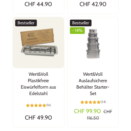
CHF 44.90
CHF 42.90
Bestseller
Bestseller
- 14%
Wert&Voll
Wert&Voll
Plastikfreie
Auslaufsichere
Eiswürfelform aus
Behälter Starter-
Edelstahl
Set
(24)
(16)
CHF 99.90
CHF
CHF 49.90
116.50