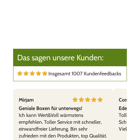
Das sagen unsere Kunden:
Insgesamt 1007 Kundenfeedbacks
Mirjam
Cornelia,
Geniale Boxen für unterwegs!
Edelstahl
Ich kann Wert&Voll wärmstens
Tolle Prod
empfehlen. Toller Service mit schneller,
Schnelle 
einwandfreier Lieferung. Bin sehr
Vielen Da
zufrieden mit den Produkten, top Qualität.