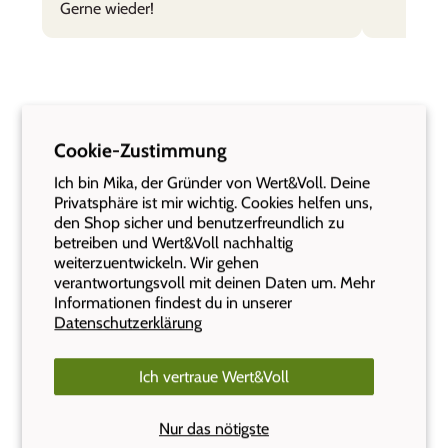
Gerne wieder!
Cookie-Zustimmung
Ich bin Mika, der Gründer von Wert&Voll. Deine
Privatsphäre ist mir wichtig. Cookies helfen uns,
den Shop sicher und benutzerfreundlich zu
betreiben und Wert&Voll nachhaltig
Häufige Fragen
weiterzuentwickeln. Wir gehen
verantwortungsvoll mit deinen Daten um. Mehr
Die wichtigsten Antworten auf einen Blick. Alle Fragen
Informationen findest du in unserer
findest du auf unserer FAQ-Seite.
Datenschutzerklärung
Was kostet der Versand und ab wann liefert ihr
Ich vertraue Wert&Voll
gratis?
Nur das nötigste