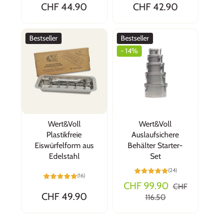
CHF 44.90
CHF 42.90
Bestseller
Bestseller
- 14%
Wert&Voll
Wert&Voll
Plastikfreie
Auslaufsichere
Eiswürfelform aus
Behälter Starter-
Edelstahl
Set
(24)
(16)
CHF 99.90
CHF
CHF 49.90
116.50