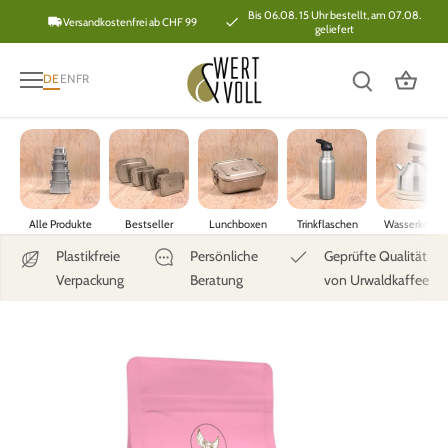
Direkt
Bis 06.08. 15 Uhr bestellt, am 07.08.
Versandkostenfrei ab CHF 99
geliefert
zum
Inhalt
DE
EN
FR
Alle Produkte
Bestseller
Lunchboxen
Trinkflaschen
Wasserkoche
Plastikfreie
Persönliche
Geprüfte Qualität
Verpackung
Beratung
von Urwaldkaffee