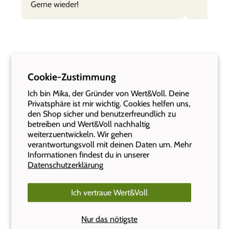
Gerne wieder!
Cookie-Zustimmung
Ich bin Mika, der Gründer von Wert&Voll. Deine
Privatsphäre ist mir wichtig. Cookies helfen uns,
den Shop sicher und benutzerfreundlich zu
betreiben und Wert&Voll nachhaltig
Häufige Fragen
weiterzuentwickeln. Wir gehen
verantwortungsvoll mit deinen Daten um. Mehr
Die wichtigsten Antworten auf einen Blick. Alle Fragen
Informationen findest du in unserer
findest du auf unserer FAQ-Seite.
Datenschutzerklärung
Was kostet der Versand und ab wann liefert ihr
Ich vertraue Wert&Voll
gratis?
Nur das nötigste