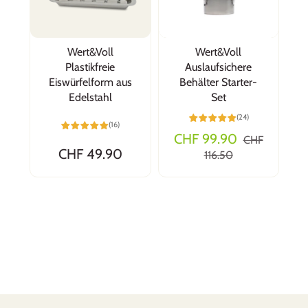
Wert&Voll
Wert&Voll
Plastikfreie
Auslaufsichere
Eiswürfelform aus
Behälter Starter-
Edelstahl
Set
(24)
(16)
CHF 99.90
CHF
CHF 49.90
116.50