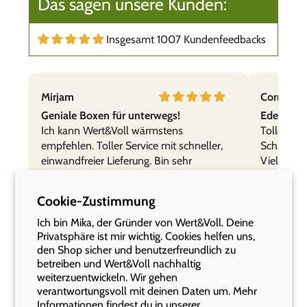
Das sagen unsere Kunden:
Insgesamt 1007 Kundenfeedbacks
Mirjam
Cornelia,
Geniale Boxen für unterwegs!
Edelstahl
Ich kann Wert&Voll wärmstens
Tolle Prod
empfehlen. Toller Service mit schneller,
Schnelle 
einwandfreier Lieferung. Bin sehr
Vielen Da
zufrieden mit den Produkten, top Qualität.
Gerne wieder!
Cookie-Zustimmung
Ich bin Mika, der Gründer von Wert&Voll. Deine
Privatsphäre ist mir wichtig. Cookies helfen uns,
den Shop sicher und benutzerfreundlich zu
betreiben und Wert&Voll nachhaltig
weiterzuentwickeln. Wir gehen
verantwortungsvoll mit deinen Daten um. Mehr
Informationen findest du in unserer