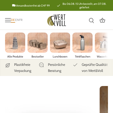
Direkt
Bis 06.08. 15 Uhr bestellt, am 07.08.
Versandkostenfrei ab CHF 99
geliefert
zum
Inhalt
DE
EN
FR
Alle Produkte
Bestseller
Lunchboxen
Trinkflaschen
Wasserkoche
Plastikfreie
Persönliche
Geprüfte Qualität
Verpackung
Beratung
von Wert&Voll