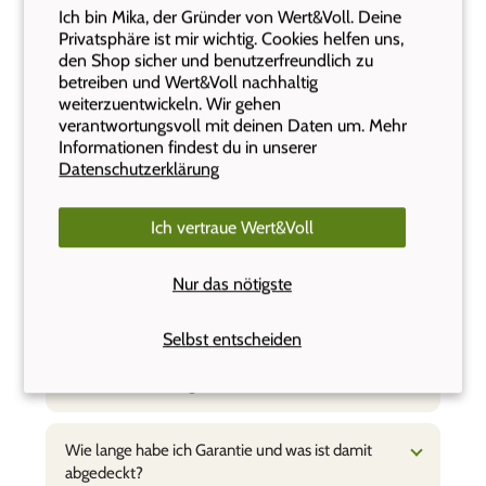
Ich bin Mika, der Gründer von Wert&Voll. Deine
Privatsphäre ist mir wichtig. Cookies helfen uns,
Was kostet der Versand und ab wann liefert ihr
den Shop sicher und benutzerfreundlich zu
gratis?
betreiben und Wert&Voll nachhaltig
weiterzuentwickeln. Wir gehen
verantwortungsvoll mit deinen Daten um. Mehr
Wie lange dauert es, bis meine Bestellung bei
Informationen findest du in unserer
mir ist?
Datenschutzerklärung
Ich vertraue Wert&Voll
Kann ich auf Rechnung bestellen?
Nur das nötigste
Wie konfiguriere ich die Gravur?
Selbst entscheiden
Kann ich ein graviertes Produkt zurückgeben,
wenn es mir nicht gefällt?
Wie lange habe ich Garantie und was ist damit
abgedeckt?