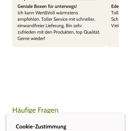
Geniale Boxen für unterwegs!
Edelstahl
Ich kann Wert&Voll wärmstens
Tolle Prod
empfehlen. Toller Service mit schneller,
Schnelle 
einwandfreier Lieferung. Bin sehr
Vielen Da
zufrieden mit den Produkten, top Qualität.
Gerne wieder!
Häufige Fragen
Die wichtigsten Antworten auf einen Blick. Alle Fragen
Cookie-Zustimmung
findest du auf unserer FAQ-Seite.