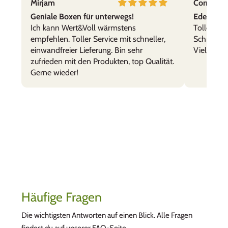
Mirjam
Cornelia,
gerne im Gebrauch.
Geniale Boxen für unterwegs!
Edelstahl
Ich kann Wert&Voll wärmstens
Tolle Prod
empfehlen. Toller Service mit schneller,
Schnelle 
einwandfreier Lieferung. Bin sehr
Vielen Da
zufrieden mit den Produkten, top Qualität.
Gerne wieder!
dennis widmer
WertVolle Box für schöne Erinnerungen
Wir sind begeistert von der schnellen und
kompetenten Abwicklung. Die gewünschte
Gravur sieht edel und gut leserlich aus - Danke
dafür!
Häufige Fragen
Wir benutzen sie als Schatzkiste, um Karten
und sonstige Erinnerungen von unseren
Die wichtigsten Antworten auf einen Blick. Alle Fragen
Kindern sicher und vor dem Regen geschützt