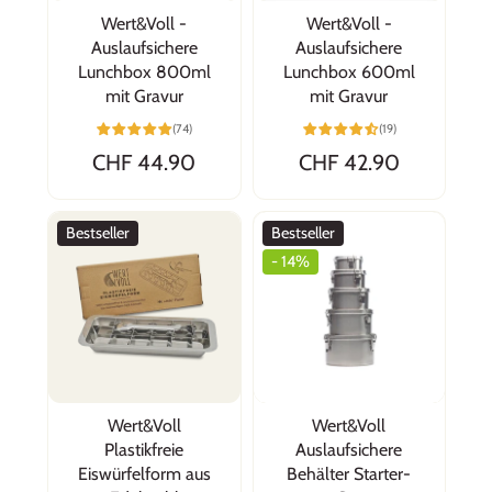
Wert&Voll -
Wert&Voll -
Auslaufsichere
Auslaufsichere
Lunchbox 800ml
Lunchbox 600ml
mit Gravur
mit Gravur
Claudia
(74)
(19)
Top
CHF 44.90
CHF 42.90
Ich kann Wert&Voll sehr empfehlen, bin 100%
zufrieden mit den Produkten, mit der schnellen
Lieferung und mit dem ausserordentlich
Bestseller
Bestseller
freundlichen und zuvorkommenden
- 14%
Kundenservice.
Wert&Voll
Wert&Voll
Claudia
Plastikfreie
Auslaufsichere
Top
Eiswürfelform aus
Behälter Starter-