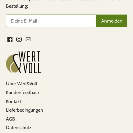
Bestellung:
Pirmin Hunn
Alles bestens
Rasche und unkomplizierte Lieferung. Hat
super geklappt. Gerne wieder
Über Wert&Voll
Kundenfeedback
Kontakt
Lieferbedingungen
AGB
B.Ö.
Datenschutz
Auslaufsicher und perfekt für den Alltag