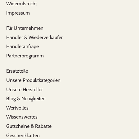
Meine Kleine (8 Monate) liebt diese Flasche.
Widerrufsrecht
Da sie davor nur aus dem Glas getrunken
Impressum
hatte, hatte ich anfangs bedenken welche
Flasche wohl die beste für sie wäre. Habe mich
Für Unternehmen
dann für die Pura Flasche entschieden, da sie
mir empfohlen wurde und das war eine super
Händler & Wiederverkäufer
Entscheidung. Die Qualität ist top und einfach
Händleranfrage
zu reinigen. Also ein perfekter Begleiter für den
Partnerprogramm
Alltag.
Ersatzteile
Unsere Produktkategorien
Rosi
total ünberzeugendes Produkt. ich werde es
Unsere Hersteller
sicher weiter empfehlen.
Blog & Neuigkeiten
Wertvolles
Wissenswertes
Gutscheine & Rabatte
Geschenkkarten