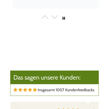
gaby thöni
Empfehlenswert
Ich kann Wert&Voll sehr empfehlen. Wir sind
mit den Produkten, der Lieferung und dem
freundlichen Kundenservice sehr zu frieden.
Das sagen unsere Kunden:
Insgesamt 1007 Kundenfeedbacks
B.B.
Titop!
Praktisch, leicht zu reinigen, bruchsicher. Daher