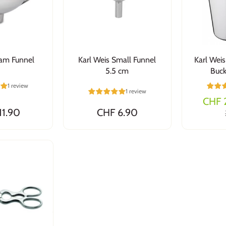
Jam Funnel
Karl Weis Small Funnel
Karl Weis
5.5 cm
Buck
1 review
1 review
CHF 
11.90
CHF 6.90