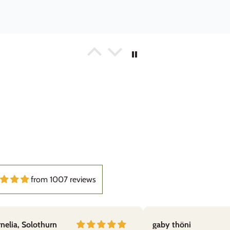
n. Wir sind mit den Produkten, der Lieferung und dem freundlichen
from 1007 reviews
nelia, Solothurn
gaby thöni