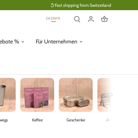
Fast shipping from Switzerland
DE
EN
FR
ebote %
Für Unternehmen
wegs
Kaffee
Geschenke
Angebote