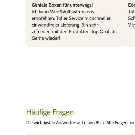
Titop!
Geniale Boxen für unterwegs!
Ede
Praktisch, leicht zu reinigen, bru
Ich kann Wert&Voll wärmstens
Tol
empfehlen. Toller Service mit schneller,
Sch
einwandfreier Lieferung. Bin sehr
Vie
zufrieden mit den Produkten, top Qualität.
Gerne wieder!
dennis widmer
WertVolle Box für schöne Erinn
Wir sind begeistert von der schn
dafür!
Häufige Fragen
Wir benutzen sie als Schatzkiste
verwahren!
Die wichtigsten Antworten auf einen Blick. Alle Fragen fi
Wir können diese Box nur weite