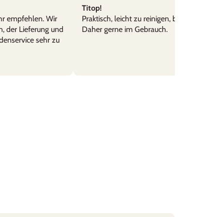
Titop!
hr empfehlen. Wir
Praktisch, leicht zu reinigen, bruchsicher.
n, der Lieferung und
Daher gerne im Gebrauch.
denservice sehr zu
l und gut leserlich aus - Danke
 und vor dem Regen geschützt zu