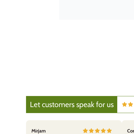
gaby thöni
Empfehlenswert
Ich kann Wert&Voll sehr empfehle
Let customers speak for us
B.B.
Mirjam
Cor