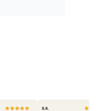
 Kundenservice sehr zu frieden.
B.B.