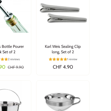
s Bottle Pourer
Karl Weis Sealing Clip
k Set of 2
long, Set of 2
2 reviews
1 review
.90
CHF 4.90
CHF 9.90