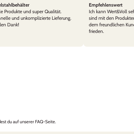
lstahlbehälter
Empfehlenswert
chsicher. Daher gerne im Gebrauch.
le Produkte und super Qualität.
Ich kann Wert&Voll se
nelle und unkomplizierte Lieferung.
sind mit den Produkte
len Dank!
dem freundlichen Kun
frieden.
erungen
ellen und kompetenten Abwicklung. Die gewünschte Gravur sieht ede
, um Karten und sonstige Erinnerungen von unseren Kindern sicher
ndest du auf unserer FAQ-Seite.
rempfehlen