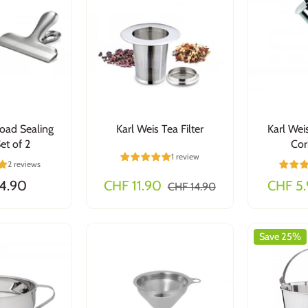
road Sealing
Karl Weis Tea Filter
Karl Wei
Set of 2
Cor
1 review
2 reviews
4.90
CHF 11.90
CHF 5
CHF 14.90
Save 25%