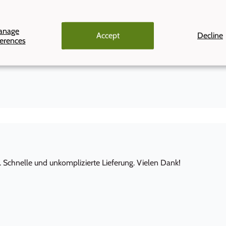
ehlen. Toller Service mit schneller, einwandfreier Lieferung. Bin
anage
Accept
Decline
ferences
. Schnelle und unkomplizierte Lieferung. Vielen Dank!