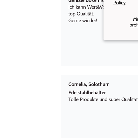
Geniale Boxen für unterwegs!
Policy
Ich kann Wert&Voll wärmstens empf
top Qualität.
M
Gerne wieder!
pre
Cornelia, Solothurn
Edelstahlbehälter
Tolle Produkte und super Qualität