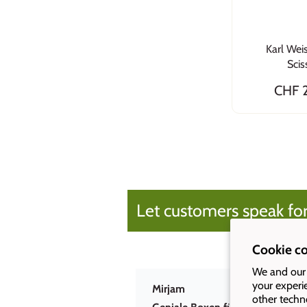
Karl Wei
Scis
CHF 
Let customers speak for
Cookie c
We and our 
your experi
Mirjam
other techn