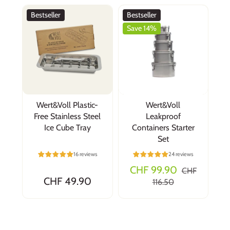
Bestseller
Bestseller
Save 14%
Wert&Voll Plastic-
Wert&Voll
Free Stainless Steel
Leakproof
Ice Cube Tray
Containers Starter
Set
16 reviews
24 reviews
CHF 99.90
CHF
CHF 49.90
116.50