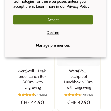
technologies for these purposes unless you
accept them. Learn more in our
Privacy Policy
Das könnte dir auch gefallen
Accept
Bestseller
Bestseller
Decline
Manage preferences
Wert&Voll - Leak-
Wert&Voll -
proof Lunch Box
Leakproof
800ml with
Lunchbox 600ml
Engraving
with Engraving
74 reviews
19 reviews
CHF 44.90
CHF 42.90