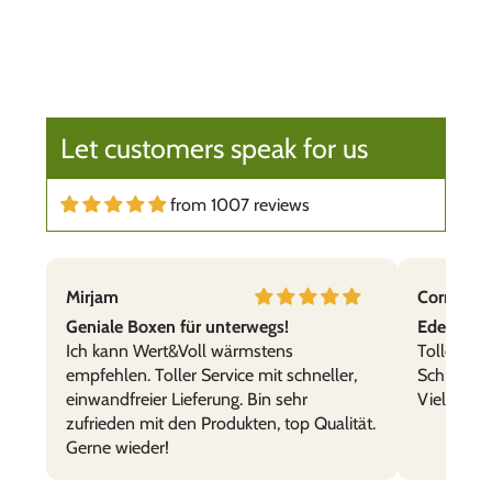
Let customers speak for us
from 1007 reviews
Mirjam
Cornelia,
Geniale Boxen für unterwegs!
Edelstahl
Ich kann Wert&Voll wärmstens
Tolle Prod
empfehlen. Toller Service mit schneller,
Schnelle 
einwandfreier Lieferung. Bin sehr
Vielen Da
zufrieden mit den Produkten, top Qualität.
Gerne wieder!