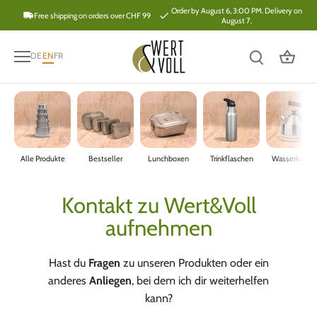
Skip
Order by August 6, 3:00 PM. Delivery on
Free shipping on orders over CHF 99
August 7.
to
content
DE
EN
FR
Alle Produkte
Bestseller
Lunchboxen
Trinkflaschen
Wasserkoche
Kontakt zu Wert&Voll
aufnehmen
Hast du
Fragen
zu unseren Produkten oder ein
anderes
Anliegen
, bei dem ich dir weiterhelfen
kann?