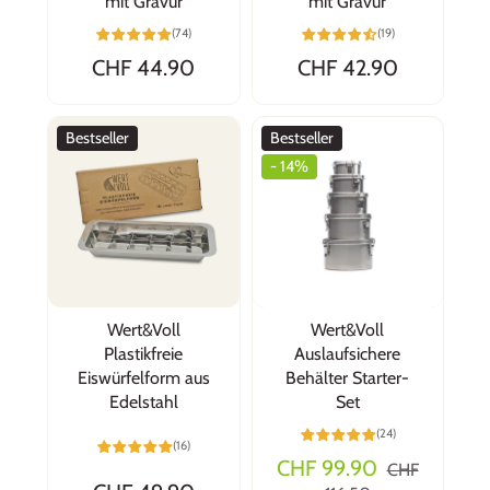
mit Gravur
mit Gravur
(74)
(19)
CHF 44.90
CHF 42.90
Bestseller
Bestseller
- 14%
Wert&Voll
Wert&Voll
Plastikfreie
Auslaufsichere
Eiswürfelform aus
Behälter Starter-
Edelstahl
Set
(24)
(16)
CHF 99.90
CHF