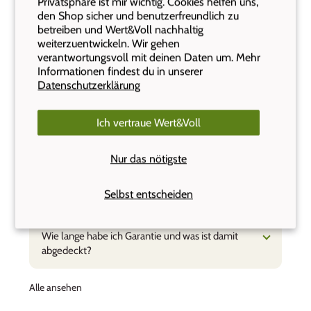
Privatsphäre ist mir wichtig. Cookies helfen uns,
den Shop sicher und benutzerfreundlich zu
betreiben und Wert&Voll nachhaltig
Wie lange dauert es, bis meine Bestellung bei
weiterzuentwickeln. Wir gehen
mir ist?
verantwortungsvoll mit deinen Daten um. Mehr
Informationen findest du in unserer
Datenschutzerklärung
Kann ich auf Rechnung bestellen?
Ich vertraue Wert&Voll
Wie konfiguriere ich die Gravur?
Nur das nötigste
Kann ich ein graviertes Produkt zurückgeben,
Selbst entscheiden
wenn es mir nicht gefällt?
Wie lange habe ich Garantie und was ist damit
abgedeckt?
Alle ansehen