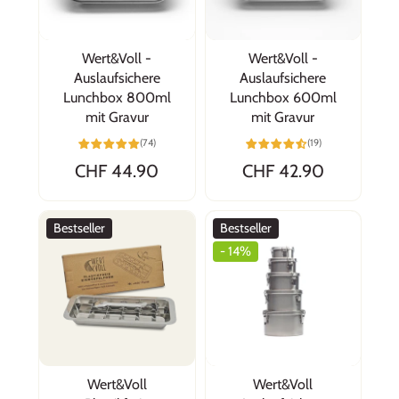
Wert&Voll -
Wert&Voll -
Auslaufsichere
Auslaufsichere
Lunchbox 800ml
Lunchbox 600ml
mit Gravur
mit Gravur
Claudia
(74)
(19)
Top
CHF 44.90
CHF 42.90
Ich kann Wert&Voll sehr empfehlen, bin 100%
zufrieden mit den Produkten, mit der schnellen
Lieferung und mit dem ausserordentlich
Bestseller
Bestseller
freundlichen und zuvorkommenden
- 14%
Kundenservice.
Wert&Voll
Wert&Voll