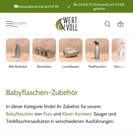
Direkt
Bis 06.08. 15 Uhr bestellt, am 07.08.
Versandkostenfrei ab CHF 99
geliefert
zum
Inhalt
DE
EN
FR
Alle Produkte
Bestseller
Lunchboxen
Trinkflaschen
Wasserkoche
Babyflaschen-Zubehör
In dieser Kategorie findet ihr Zubehör für unsere
Babyflaschen
von
Pura
und
Klean Kanteen
: Sauger und
Trinkflaschenaufsätze in verschiedenen Ausführungen.