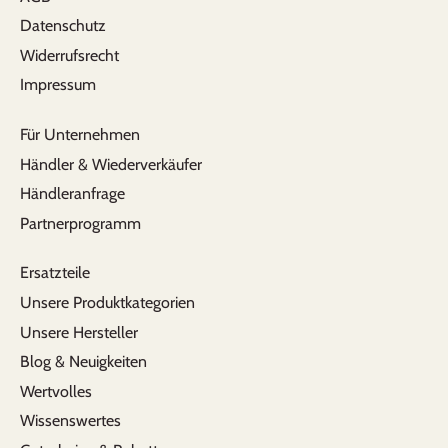
B.Ö.
Datenschutz
Auslaufsicher und perfekt für den Alltag
Widerrufsrecht
Meine Kleine (8 Monate) liebt diese Flasche.
Impressum
Da sie davor nur aus dem Glas getrunken
hatte, hatte ich anfangs bedenken welche
Flasche wohl die beste für sie wäre. Habe mich
Für Unternehmen
dann für die Pura Flasche entschieden, da sie
Händler & Wiederverkäufer
mir empfohlen wurde und das war eine super
Händleranfrage
Entscheidung. Die Qualität ist top und einfach
zu reinigen. Also ein perfekter Begleiter für den
Partnerprogramm
Alltag.
Ersatzteile
Unsere Produktkategorien
Rosi
Unsere Hersteller
total ünberzeugendes Produkt. ich werde es
Blog & Neuigkeiten
sicher weiter empfehlen.
Wertvolles
Wissenswertes