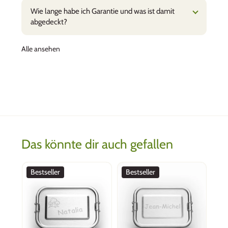
Christa Mosler
Wie lange habe ich Garantie und was ist damit
Glaceförmchen - absoluter Hit
abgedeckt?
Bis zu 11 Kinder stehen Schlange für ein
selbstgemachtes Glace: leicht zu befüllen, gute
Alle ansehen
Portionen, alles kommt zurück = kein Abfall.
Tolle Sache, sinnvolle Investition. Die Lieferung
kam prompt. Herzlichen Dank.
Das könnte dir auch gefallen
monique, Basel
Tolle Box, super Qualität!
Bestseller
Bestseller
Ich bin begeistert von der Box, der Verpackung,
total hochwertig und einfach
sympathisch :-) Blitzschnelle Lieferung, das
ging ja wie mit der Rakete!