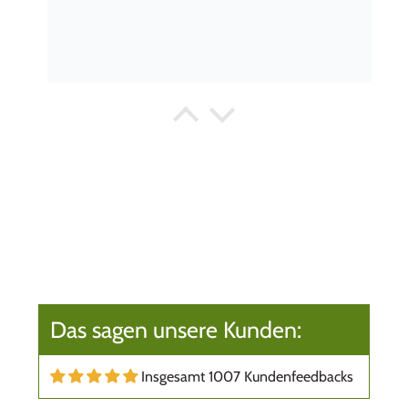
gaby thöni
Empfehlenswert
Ich kann Wert&Voll sehr empfehlen. Wir sind
mit den Produkten, der Lieferung und dem
freundlichen Kundenservice sehr zu frieden.
Das sagen unsere Kunden:
Insgesamt 1007 Kundenfeedbacks