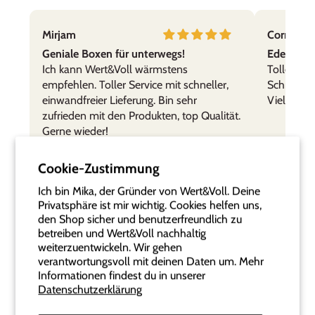
B.B.
Titop!
Mirjam
Cornelia,
Praktisch, leicht zu reinigen, bruchsicher. Daher
gerne im Gebrauch.
Geniale Boxen für unterwegs!
Edelstahl
Ich kann Wert&Voll wärmstens
Tolle Prod
empfehlen. Toller Service mit schneller,
Schnelle 
einwandfreier Lieferung. Bin sehr
Vielen Da
zufrieden mit den Produkten, top Qualität.
Gerne wieder!
Cookie-Zustimmung
Ich bin Mika, der Gründer von Wert&Voll. Deine
Privatsphäre ist mir wichtig. Cookies helfen uns,
dennis widmer
den Shop sicher und benutzerfreundlich zu
WertVolle Box für schöne Erinnerungen
betreiben und Wert&Voll nachhaltig
weiterzuentwickeln. Wir gehen
Wir sind begeistert von der schnellen und
verantwortungsvoll mit deinen Daten um. Mehr
kompetenten Abwicklung. Die gewünschte
Informationen findest du in unserer
Gravur sieht edel und gut leserlich aus - Danke
Datenschutzerklärung
dafür!
Häufige Fragen
Wir benutzen sie als Schatzkiste, um Karten