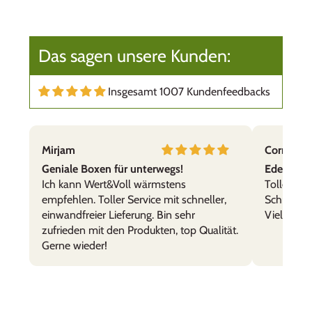
Das sagen unsere Kunden:
Insgesamt 1007 Kundenfeedbacks
Mirjam
Cornelia,
Geniale Boxen für unterwegs!
Edelstahl
Ich kann Wert&Voll wärmstens
Tolle Prod
empfehlen. Toller Service mit schneller,
Schnelle 
einwandfreier Lieferung. Bin sehr
Vielen Da
zufrieden mit den Produkten, top Qualität.
Gerne wieder!