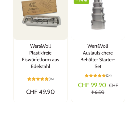
- 14%
Wert&Voll
Wert&Voll
Plastikfreie
Auslaufsichere
Eiswürfelform aus
Behälter Starter-
Edelstahl
Set
(24)
(16)
CHF 99.90
CHF
CHF 49.90
116.50