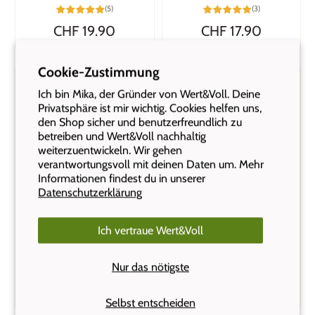
(5)
(3)
CHF 19.90
CHF 17.90
Cookie-Zustimmung
Ich bin Mika, der Gründer von Wert&Voll. Deine
Privatsphäre ist mir wichtig. Cookies helfen uns,
den Shop sicher und benutzerfreundlich zu
betreiben und Wert&Voll nachhaltig
weiterzuentwickeln. Wir gehen
verantwortungsvoll mit deinen Daten um. Mehr
Informationen findest du in unserer
Datenschutzerklärung
Wert&Voll
Wert&Voll
Auslaufsicherer
Auslaufsicherer
Ich vertraue Wert&Voll
Behälter 1200ml
Behälter 1800ml
Nur das nötigste
(5)
(6)
CHF 25.90
CHF 28.90
Selbst entscheiden