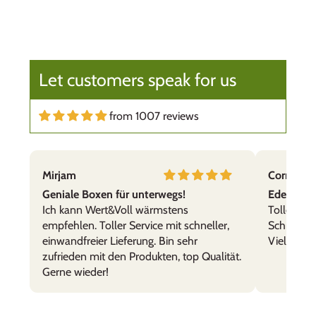
Let customers speak for us
from 1007 reviews
Mirjam
Cornelia,
Geniale Boxen für unterwegs!
Edelstahl
Ich kann Wert&Voll wärmstens
Tolle Prod
empfehlen. Toller Service mit schneller,
Schnelle 
einwandfreier Lieferung. Bin sehr
Vielen Da
zufrieden mit den Produkten, top Qualität.
Gerne wieder!