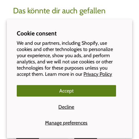
Das könnte dir auch gefallen
Bestseller
Bestseller
Cookie consent
We and our partners, including Shopify, use
cookies and other technologies to personalize
your experience, show you ads, and perform
analytics, and we will not use cookies or other
technologies for these purposes unless you
accept them. Learn more in our
Privacy Policy
Wert&Voll - Leak-
Wert&Voll -
proof Lunch Box
Leakproof
Accept
800ml with
Lunchbox 600ml
Engraving
with Engraving
Decline
74 reviews
19 reviews
CHF 44.90
CHF 42.90
Manage preferences