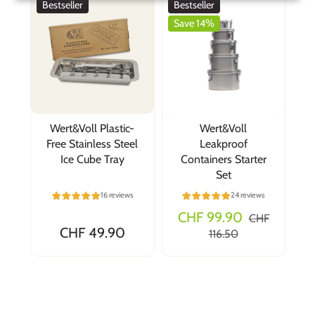
Bestseller
Bestseller
Save 14%
Wert&Voll Plastic-
Wert&Voll
Free Stainless Steel
Leakproof
Ice Cube Tray
Containers Starter
Set
16 reviews
24 reviews
CHF 99.90
CHF
CHF 49.90
116.50