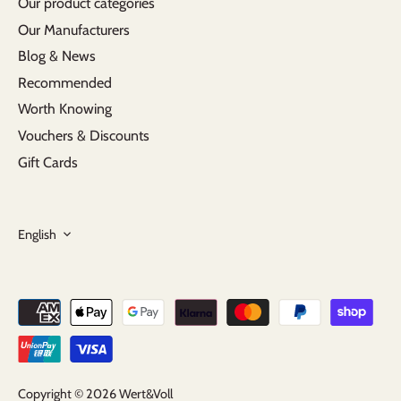
Our product categories
Our Manufacturers
Blog & News
Recommended
Worth Knowing
Vouchers & Discounts
Gift Cards
Language
English
Copyright © 2026
Wert&Voll