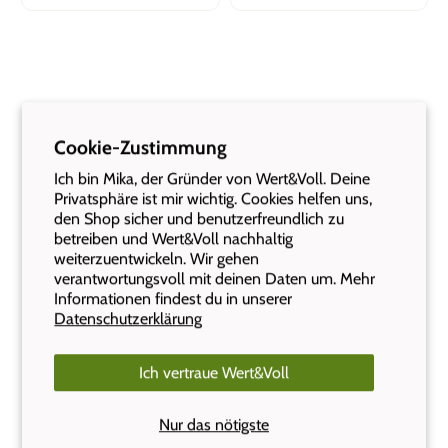
Cookie-Zustimmung
Das sagen unsere Kunden:
Ich bin Mika, der Gründer von Wert&Voll. Deine
Privatsphäre ist mir wichtig. Cookies helfen uns,
den Shop sicher und benutzerfreundlich zu
Insgesamt 1007 Kundenfeedbacks
betreiben und Wert&Voll nachhaltig
weiterzuentwickeln. Wir gehen
verantwortungsvoll mit deinen Daten um. Mehr
Informationen findest du in unserer
Mirjam
Cornelia,
Datenschutzerklärung
Geniale Boxen für unterwegs!
Edelstahl
Ich kann Wert&Voll wärmstens
Tolle Prod
Ich vertraue Wert&Voll
empfehlen. Toller Service mit schneller,
Schnelle 
einwandfreier Lieferung. Bin sehr
Vielen Da
Nur das nötigste
zufrieden mit den Produkten, top Qualität.