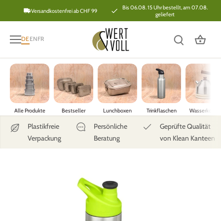
Direkt
Bis 06.08. 15 Uhr bestellt, am 07.08.
Versandkostenfrei ab CHF 99
geliefert
zum
Inhalt
DE
EN
FR
Alle Produkte
Bestseller
Lunchboxen
Trinkflaschen
Wasserkoche
Plastikfreie
Persönliche
Geprüfte Qualität
Verpackung
Beratung
von Klean Kanteen