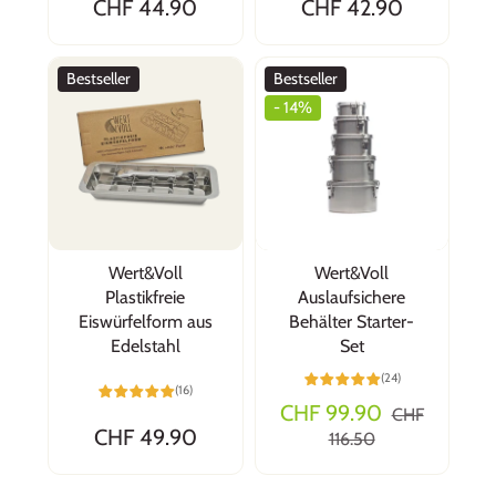
CHF 44.90
CHF 42.90
Bestseller
Bestseller
- 14%
Wert&Voll
Wert&Voll
Plastikfreie
Auslaufsichere
Eiswürfelform aus
Behälter Starter-
Edelstahl
Set
(24)
(16)
CHF 99.90
CHF
CHF 49.90
116.50