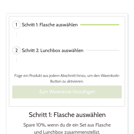
Activating
1
Schritt 1: Flasche auswählen
this
element
will
Activating
2
Schritt 2: Lunchbox auswählen
cause
this
content
element
on
will
the
Füge ein Produkt aus jedem Abschnitt hinzu, um den Warenkorb-
cause
page
Button zu aktivieren.
content
to
on
Zum Warenkorb hinzufügen
be
the
updated.
page
Activating
to
Schritt 1: Flasche auswählen
this
be
Spare 10%, wenn du dir ein Set aus Flasche
element
updated.
und Lunchbox zusammenstellst.
will