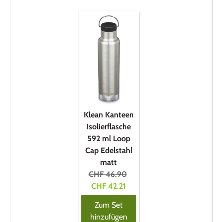
cause
content
on
the
page
to
be
updated.
Klean Kanteen
Isolierflasche
592 ml Loop
Cap Edelstahl
matt
Original
Current
CHF 46.90
price:
price:
CHF 42.21
Zum Set
hinzufügen