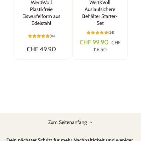
Wert&Voll
Wert&Voll
Plastikfreie
Auslaufsichere
Eiswürfelform aus
Behälter Starter-
Edelstahl
Set
(24)
(16)
CHF 99.90
CHF
CHF 49.90
116.50
Zum Seitenanfang
Dein nächster Schritt für mehr Nachhaltigkeit und weniger