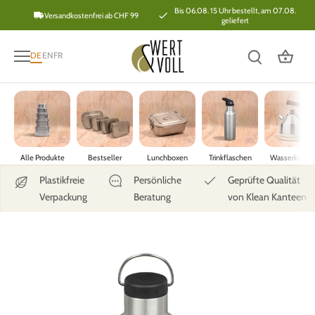
Direkt
Bis 06.08. 15 Uhr bestellt, am 07.08.
Versandkostenfrei ab CHF 99
geliefert
zum
Inhalt
DE
EN
FR
Alle Produkte
Bestseller
Lunchboxen
Trinkflaschen
Wasserkoche
Plastikfreie
Persönliche
Geprüfte Qualität
Verpackung
Beratung
von Klean Kanteen