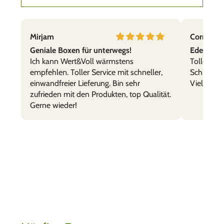
Mirjam
Cornelia,
Geniale Boxen für unterwegs!
Edelstahl
Ich kann Wert&Voll wärmstens
Tolle Prod
empfehlen. Toller Service mit schneller,
Schnelle 
einwandfreier Lieferung. Bin sehr
Vielen Da
zufrieden mit den Produkten, top Qualität.
Gerne wieder!