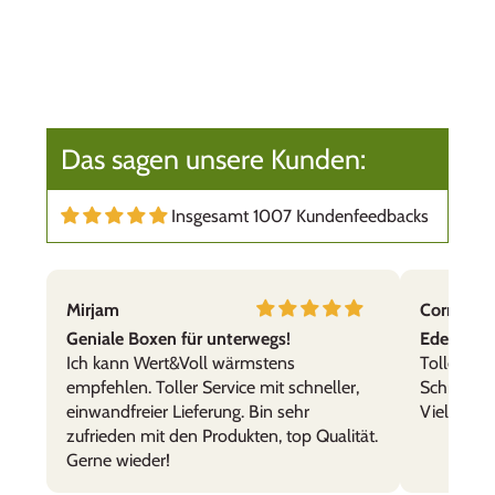
Das sagen unsere Kunden:
Insgesamt 1007 Kundenfeedbacks
Mirjam
Cornelia,
Geniale Boxen für unterwegs!
Edelstahl
Ich kann Wert&Voll wärmstens
Tolle Prod
empfehlen. Toller Service mit schneller,
Schnelle 
einwandfreier Lieferung. Bin sehr
Vielen Da
zufrieden mit den Produkten, top Qualität.
Gerne wieder!