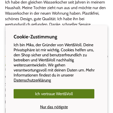
Ich habe den gleichen Wasserkocher seit Jahren in meinem
Haushalt. Meine Tochter zieht nun aus und möchte nur den
Wasserkocher in der neuen Wohnung haben. Plastikfrei,
schönes Design, gute Qualität. Ich habe ihn bei
wertundvoll.ch gefunden. Danke, schneller Service
Bewertung gesammelt durch eine Einladung zum Shop
Cookie-Zustimmung
Bewertung erhielt eine Belohnung für zukünftige Bestellungen
Ich bin Mika, der Gründer von Wert&Voll. Deine
Privatsphäre ist mir wichtig. Cookies helfen uns,
den Shop sicher und benutzerfreundlich zu
vor 2 Jahren
betreiben und Wert&Voll nachhaltig
Madeleine Schnidrig
weiterzuentwickeln. Wir gehen
verantwortungsvoll mit deinen Daten um. Mehr
Broc, CH
Informationen findest du in unserer
Ottoni Plastikfrei😊
Datenschutzerklärung
Schönes Produkt, gute Verarbeitung und einfach zu reinigen!
Einfaches Herausnehmen und wieder einsetzen vom Sieb👍
Ich vertraue Wert&Voll
Bin auch begeistert wie der Wasserkocher zum Eingiessen
gut in der Hand liegt.
Nur das nötigste