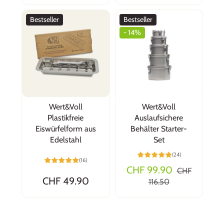
Bestseller
Bestseller
- 14%
Wert&Voll
Wert&Voll
Plastikfreie
Auslaufsichere
Eiswürfelform aus
Behälter Starter-
Edelstahl
Set
(24)
(16)
CHF 99.90
CHF
CHF 49.90
116.50