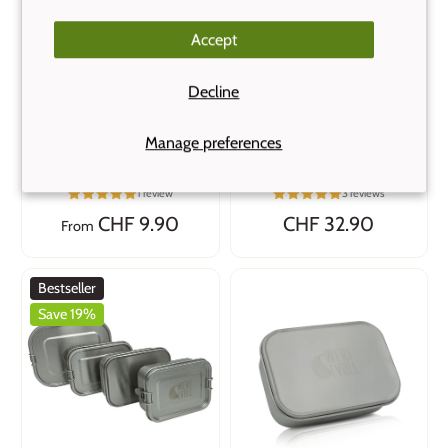
Accept
Decline
Wert&Voll - Snack
Wert&Voll - Leakproof
Manage preferences
Container 140ml
Lunchbox 600ml
1 review
3 reviews
CHF 9.90
CHF 32.90
From
Bestseller
Save 19%