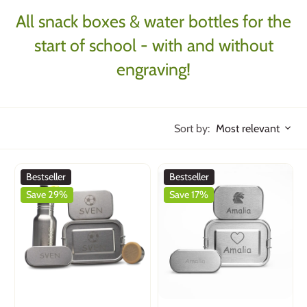
All snack boxes & water bottles for the
start of school - with and without
engraving!
Sort by:
Most relevant
Bestseller
Bestseller
Save 29%
Save 17%