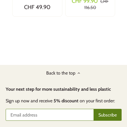
CHF 99.90
CHF
Handhabung, gute Qualität und Ausführung.
CHF 49.90
116.50
Hervorheben möchte ich die berührende
Kundenfreundlichkeit.
Pirmin Hunn
Alles bestens
Rasche und unkomplizierte Lieferung. Hat
Back to the top
super geklappt. Gerne wieder
Your next step for more sustainability and less plastic
Sign up now and receive
5% discount
on your first order: