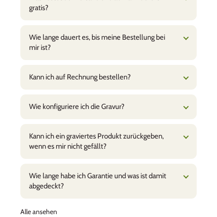
gratis?
wie immer sehr schnell und die Gravur
makellos!
Christa Mosler
Glaceförmchen - absoluter Hit
Wie lange dauert es, bis meine Bestellung bei
Bis zu 11 Kinder stehen Schlange für ein
mir ist?
selbstgemachtes Glace: leicht zu befüllen, gute
Portionen, alles kommt zurück = kein Abfall.
Kann ich auf Rechnung bestellen?
Tolle Sache, sinnvolle Investition. Die Lieferung
kam prompt. Herzlichen Dank.
Wie konfiguriere ich die Gravur?
Kann ich ein graviertes Produkt zurückgeben,
wenn es mir nicht gefällt?
monique, Basel
Wie lange habe ich Garantie und was ist damit
Tolle Box, super Qualität!
abgedeckt?
Ich bin begeistert von der Box, der Verpackung,
total hochwertig und einfach
Alle ansehen
sympathisch :-) Blitzschnelle Lieferung, das