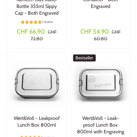
Bottle 355ml Sippy
Engraved
Cap - Both Engraved
1 review
CHF 66.90
CHF 54.90
CHF
CHF
72.80
60.80
Bestseller
Wert&Voll - Leakproof
Wert&Voll - Leak-
Lunch Box 800ml
proof Lunch Box
800ml with Engraving