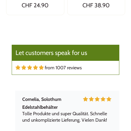
CHF 24.90
CHF 38.90
Mirjam
Geniale Boxen für unterwegs!
Ich kann Wert&Voll wärmstens empfehlen.
Toller Service mit schneller, einwandfreier
Lieferung. Bin sehr zufrieden mit den
Produkten, top Qualität.
Let customers speak for us
Gerne wieder!
from 1007 reviews
Cornelia, Solothurn
Edelstahlbehälter
Tolle Produkte und super Qualität. Schnelle
und unkomplizierte Lieferung. Vielen Dank!