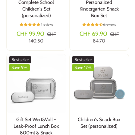
Complete School
Personalized
Children's Set
Kindergarten Snack
(personalized)
Box Set
4 reviews
6 reviews
CHF 99.90
CHF 69.90
CHF
CHF
140.50
84.70
Bestseller
Bestseller
Save 9%
Save 17%
Gift Set Wert&Voll -
Children's Snack Box
Leak-Proof Lunch Box
Set (personalized)
800ml & Snack