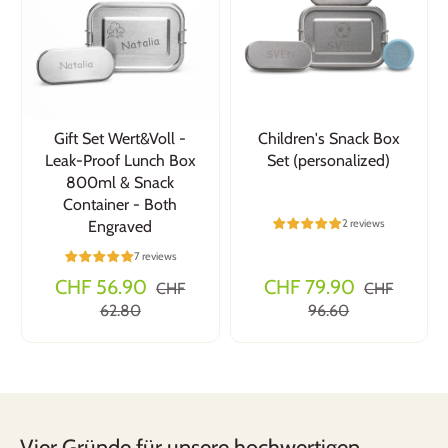
Gift Set Wert&Voll -
Children's Snack Box
Leak-Proof Lunch Box
Set (personalized)
800ml & Snack
Container - Both
2 reviews
Engraved
7 reviews
CHF 56.90
CHF 79.90
CHF
CHF
62.80
96.60
Vier Gründe für unsere hochwertigen