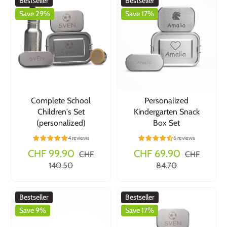
Bestseller
Bestseller
Save 29%
Save 17%
Complete School
Personalized
Children's Set
Kindergarten Snack
(personalized)
Box Set
4 reviews
6 reviews
CHF 99.90
CHF 69.90
CHF
CHF
140.50
84.70
Bestseller
Bestseller
Save 9%
Save 17%