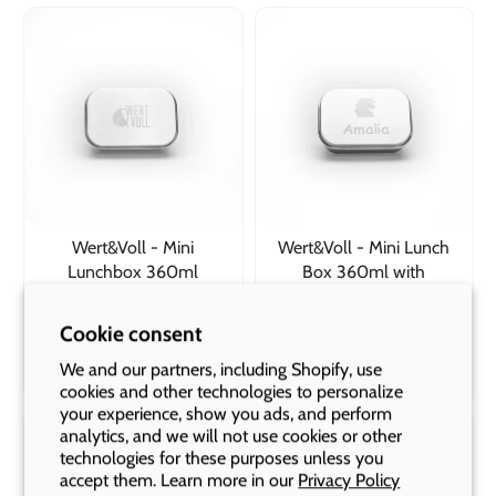
Wert&Voll - Mini
Wert&Voll - Mini Lunch
Lunchbox 360ml
Box 360ml with
Engraving
3 reviews
Cookie consent
3 reviews
CHF 15.90
CHF 23.90
From
We and our partners, including Shopify, use
cookies and other technologies to personalize
your experience, show you ads, and perform
analytics, and we will not use cookies or other
technologies for these purposes unless you
accept them. Learn more in our
Privacy Policy