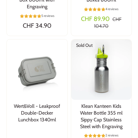
Engraving
4 reviews
5 reviews
CHF 89.90
CHF
CHF 34.90
104.70
Sold Out
Wert&Voll - Leakproof
Klean Kanteen Kids
Double-Decker
Water Bottle 355 ml
Lunchbox 1340ml
Sippy Cap Stainless
Steel with Engraving
2 reviews